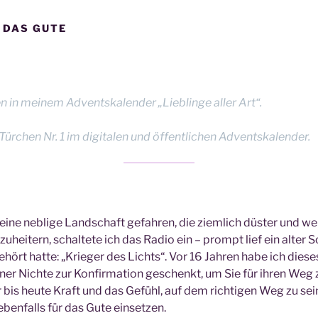
M DAS GUTE
 in meinem Adventskalender „Lieblinge aller Art“.
 Türchen Nr. 1 im digitalen und öffentlichen Adventskalender.
 eine neblige Landschaft gefahren, die ziemlich düster und w
uheitern, schaltete ich das Radio ein – prompt lief ein alter S
hört hatte: „Krieger des Lichts“. Vor 16 Jahren habe ich diese
er Nichte zur Konfirmation geschenkt, um Sie für ihren Weg 
r bis heute Kraft und das Gefühl, auf dem richtigen Weg zu s
ebenfalls für das Gute einsetzen.