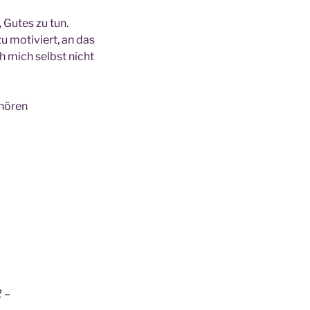
Gutes zu tun.
u motiviert, an das
h mich selbst nicht
nhören
2 –