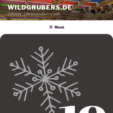
Zum
WILDGRUBERS.DE
Inhalt
Connect – Life is too short to wait
springen
Menü