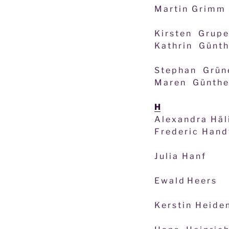
M a r t i n G r i m m
K i r s t e n G r u p e
K a t h r i n G ü n t h
S t e p h a n G r ü n
M a r e n G ü n t h e
H
A l e x a n d r a H ä l 
F r e d e r i c H a n 
J u l i a H a n f
E w a l d H e e r s
K e r s t i n H e i d e