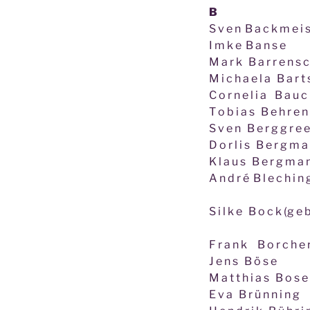
B
S v e n B a c k m e i s
I m k e B a n s e
M a r k B a r r e n s 
M i c h a e l a B a r t
C o r n e l i a B a u
T o b i a s B e h r e n
S v e n B e r g g r e 
D o r l i s B e r g m a
K l a u s B e r g m a
A n d r é B l e c h i n 
S i l k e B o c k (g e b
F r a n k B o r c h e 
J e n s B ö s e
M a t t h i a s B o s e 
E v a B r ü n n i n g