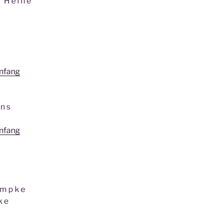
 h H e i n e
anfang
 n s
anfang
r
a m p k e
 k e
t