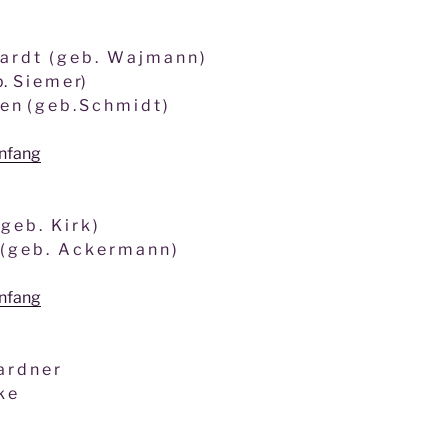
a r d t ( g e b . W a j m a n n )
b. S i e m e r)
 e n ( g e b . S c h m i d t )
anfang
g e b . K i r k )
 ( g e b . A c k e r m a n n )
anfang
a r d n e r
k e