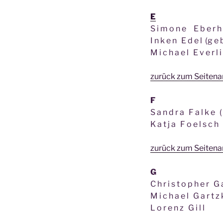
E
S i m o n e E b e r h 
I n k e n E d e l (g e 
M i c h a e l E v e r l i
zurück zum Seiten
F
S a n d r a F a l k e ( 
K a t j a F o e l s c h
zurück zum Seiten
G
C h r i s t o p h e r G 
M i c h a e l G a r t z 
L o r e n z G i l l