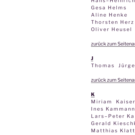
H a n s – H e i n r i c
G e s a H e l m s
A l i n e H e n k e
T h o r s t e n H e r z
O l i v e r H e u s e l
zurück zum Seiten
J
T h o m a s J ü r g e
zurück zum Seiten
K
M i r i a m K a i s e 
I n e s K a m m a n n
L a r s – P e t e r K 
G e r a l d K i e s c h
M a t t h i a s K l a t 