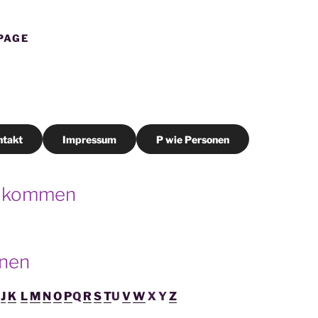
PAGE
ntakt
Impressum
P wie Personen
illkommen
onen
J
K
L
M
N
O
P
Q
R
S
T
U
V
W
X Y
Z