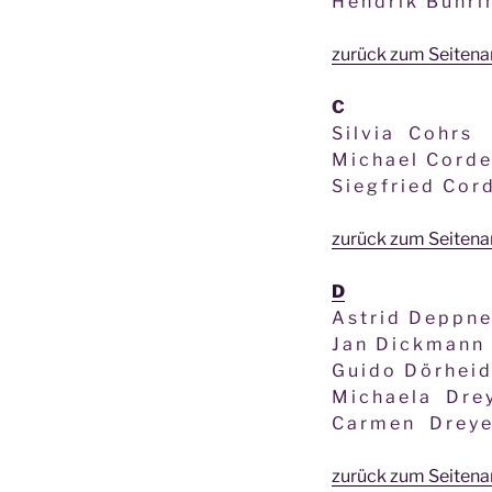
H e n d r i k B ü h r i
zurück zum Seiten
C
S i l v i a C o h r s
M i c h a e l C o r d e
S i e g f r i e d C o r 
zurück zum Seiten
D
A s t r i d D e p p n e
J a n D i c k m a n n
G u i d o D ö r h e i 
M i c h a e l a D r e y
C a r m e n D r e y e r
zurück zum Seiten