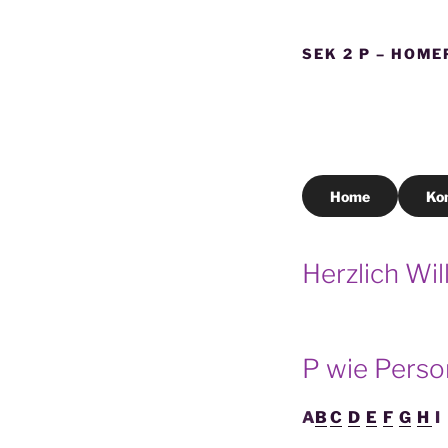
SEK 2 P – HOME
Home
Ko
Herzlich W
P wie Pers
A
B
C
D
E
F
G
H
I