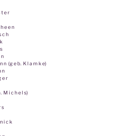
 t e r
c h e e n
 s c h
 c k
 s
e n
 n n (g e b. K l a m k e)
 n n
g e r
. M i c h e l s)
r s
n i c k