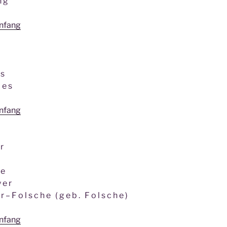
 n g
anfang
 s
d e s
anfang
 r
d e
 e r
 – F o l s c h e ( g e b . F o l s c h e )
anfang