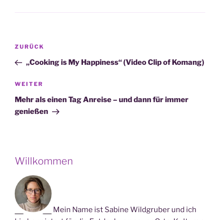
Beitragsnavigation
Vorheriger
ZURÜCK
Beitrag
„Cooking is My Happiness“ (Video Clip of Komang)
Nächster
WEITER
Beitrag
Mehr als einen Tag Anreise – und dann für immer
genießen
Willkommen
Mein Name ist Sabine Wildgruber und ich