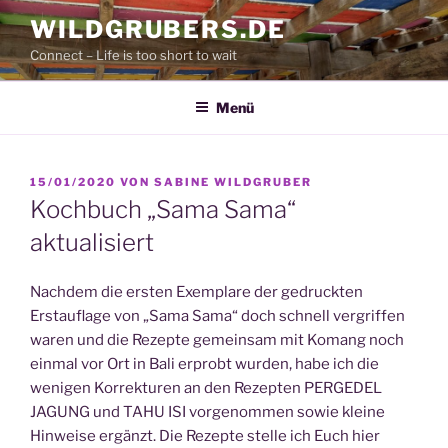
Zum
WILDGRUBERS.DE
Inhalt
Connect – Life is too short to wait
springen
Menü
VERÖFFENTLICHT
15/01/2020
VON
SABINE WILDGRUBER
AM
Kochbuch „Sama Sama“
aktualisiert
Nachdem die ersten Exemplare der gedruckten
Erstauflage von „Sama Sama“ doch schnell vergriffen
waren und die Rezepte gemeinsam mit Komang noch
einmal vor Ort in Bali erprobt wurden, habe ich die
wenigen Korrekturen an den Rezepten PERGEDEL
JAGUNG und TAHU ISI vorgenommen sowie kleine
Hinweise ergänzt. Die Rezepte stelle ich Euch hier