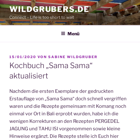
Zum
WILDGRUBERS.DE
Inhalt
Connect – Life is too short to wait
springen
Menü
VERÖFFENTLICHT
15/01/2020
VON
SABINE WILDGRUBER
AM
Kochbuch „Sama Sama“
aktualisiert
Nachdem die ersten Exemplare der gedruckten
Erstauflage von „Sama Sama“ doch schnell vergriffen
waren und die Rezepte gemeinsam mit Komang noch
einmal vor Ort in Bali erprobt wurden, habe ich die
wenigen Korrekturen an den Rezepten PERGEDEL
JAGUNG und TAHU ISI vorgenommen sowie kleine
Hinweise ergänzt. Die Rezepte stelle ich Euch hier