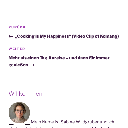
Beitragsnavigation
Vorheriger
ZURÜCK
Beitrag
„Cooking is My Happiness“ (Video Clip of Komang)
Nächster
WEITER
Beitrag
Mehr als einen Tag Anreise – und dann für immer
genießen
Willkommen
Mein Name ist Sabine Wildgruber und ich