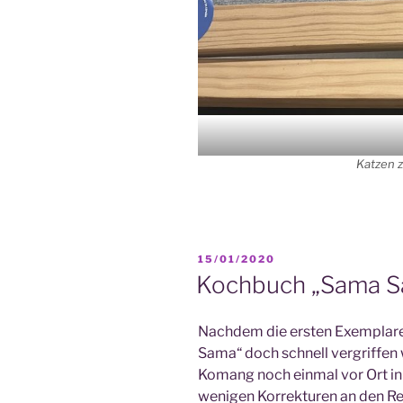
Katzen z
VERÖFFENTLICHT
15/01/2020
AM
Kochbuch „Sama Sa
Nachdem die ersten Exemplare
Sama“ doch schnell vergriffen
Komang noch einmal vor Ort in 
wenigen Korrekturen an den