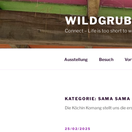
Zum
Inhalt
WILDGRUB
springen
Connect – Life is too short to w
Ausstellung
Besuch
Vor
KATEGORIE:
SAMA SAMA
Die Köchin Komang stellt uns die er
VERÖFFENTLICHT
25/02/2025