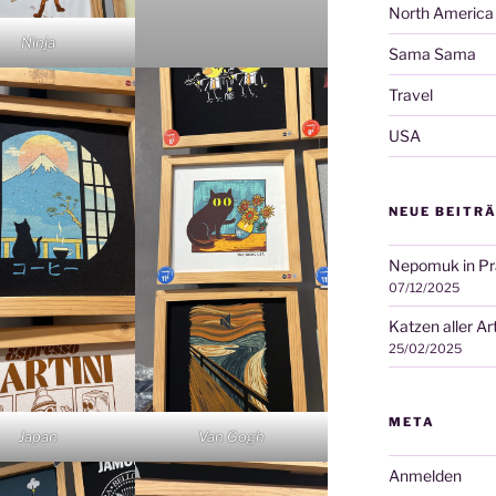
North America
Ninja
Sama Sama
Travel
USA
NEUE BEITR
Nepomuk in Pr
07/12/2025
Katzen aller Ar
25/02/2025
META
Japan
Van Gogh
Anmelden